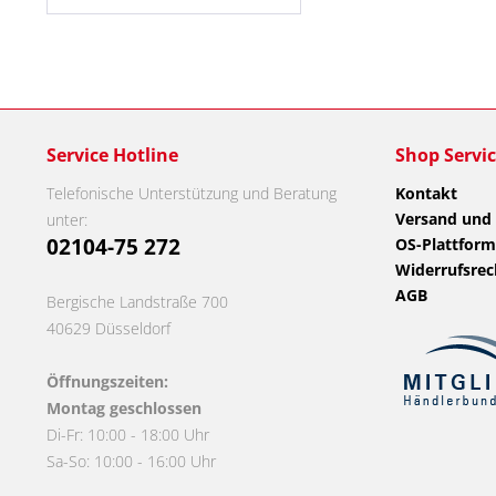
Service Hotline
Shop Servi
Telefonische Unterstützung und Beratung
Kontakt
Versand und
unter:
02104-75 272
OS-Plattform
Widerrufsrec
AGB
Bergische Landstraße 700
40629 Düsseldorf
Öffnungszeiten:
Montag geschlossen
Di-Fr: 10:00 - 18:00 Uhr
Sa-So: 10:00 - 16:00 Uhr