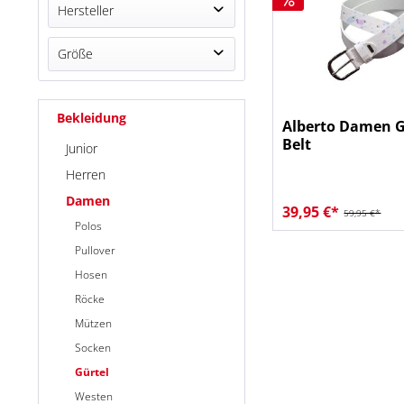
Hersteller
Alberto
Größe
105
Bekleidung
110
Alberto Damen G
Belt
Junior
Herren
Damen
39,95 €*
59,95 €*
Polos
Pullover
Hosen
Röcke
Mützen
Socken
Gürtel
Westen