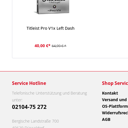
Titleist Pro V1x Left Dash
40,00 €*
64,99 € *
Service Hotline
Shop Servi
Telefonische Unterstützung und Beratung
Kontakt
Versand und
unter:
02104-75 272
OS-Plattform
Widerrufsrec
AGB
Bergische Landstraße 700
40629 Düsseldorf