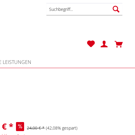
Zube
Golfb
 LEISTUNGEN
 € *
24,00 € *
(42,08% gespart)