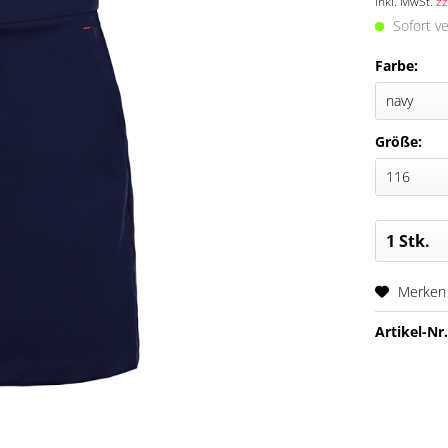
inkl. MwSt.
zz
Sofort ve
Farbe:
Größe:
Merken
Artikel-Nr.