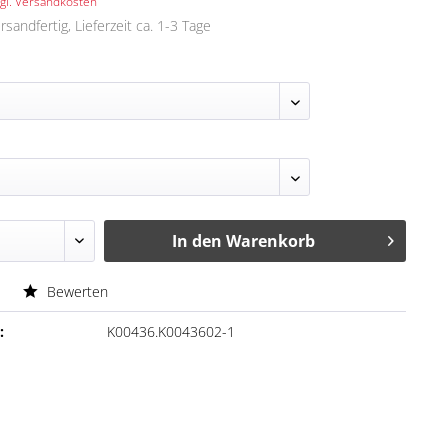
gl. Versandkosten
rsandfertig, Lieferzeit ca. 1-3 Tage
In den
Warenkorb
Bewerten
:
K00436.K0043602-1