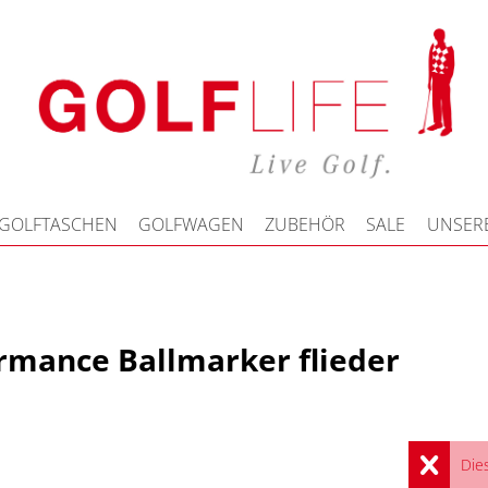
GOLFTASCHEN
GOLFWAGEN
ZUBEHÖR
SALE
UNSERE
ormance Ballmarker flieder
Dies