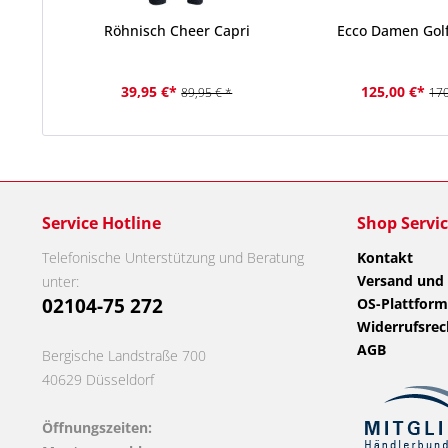
Röhnisch Cheer Capri
Ecco Damen Golf
39,95 €*
125,00 €*
89,95 € *
170
Service Hotline
Shop Servi
Telefonische Unterstützung und Beratung
Kontakt
Versand und
unter:
02104-75 272
OS-Plattform
Widerrufsrec
AGB
Bergische Landstraße 700
40629 Düsseldorf
Öffnungszeiten: