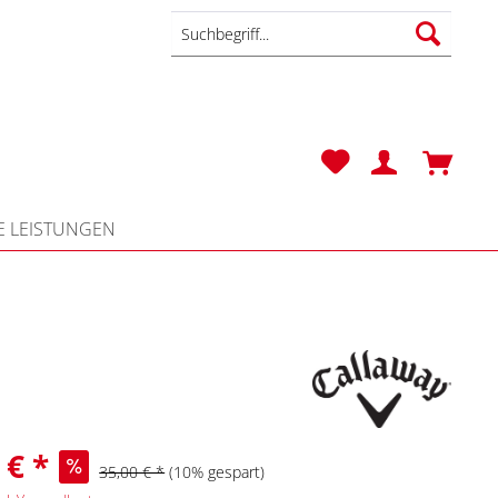
Zube
Golfb
 LEISTUNGEN
 € *
35,00 € *
(10% gespart)