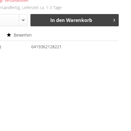
gl. Versandkosten
rsandfertig, Lieferzeit ca. 1-3 Tage
In den
Warenkorb
Bewerten
:
6419362128221