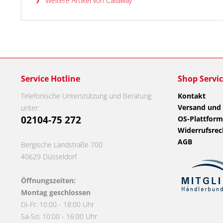
Weitere Artikel von Callaway
Service Hotline
Shop Servi
Telefonische Unterstützung und Beratung
Kontakt
Versand und
unter:
02104-75 272
OS-Plattform
Widerrufsrec
AGB
Bergische Landstraße 700
40629 Düsseldorf
Öffnungszeiten:
Montag geschlossen
Di-Fr: 10:00 - 18:00 Uhr
Sa-So: 10:00 - 16:00 Uhr