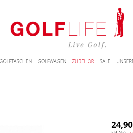
GOLFTASCHEN
GOLFWAGEN
ZUBEHÖR
SALE
UNSERE
24,90
inkl. MwSt.
zz