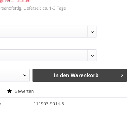
gl. Versandkosten
rsandfertig, Lieferzeit ca. 1-3 Tage
In den
Warenkorb
Bewerten
:
111903-S014-5