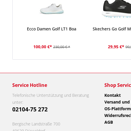
Ecco Damen Golf LT1 Boa
Skechers Go Golf M
100,00 €*
29,95 €*
230,00 € *
99,
Service Hotline
Shop Servi
Telefonische Unterstützung und Beratung
Kontakt
Versand und
unter:
02104-75 272
OS-Plattform
Widerrufsrec
AGB
Bergische Landstraße 700
40629 Düsseldorf