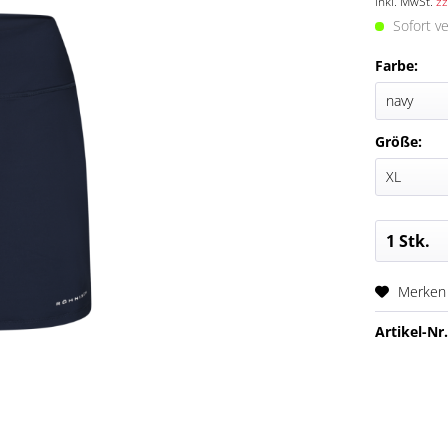
inkl. MwSt.
zz
Sofort ve
Farbe:
Größe:
Merken
Artikel-Nr.